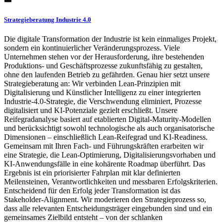
Strategieberatung Industrie 4.0
Die digitale Transformation der Industrie ist kein einmaliges Projekt,
sondern ein kontinuierlicher Veränderungsprozess. Viele
Unternehmen stehen vor der Herausforderung, ihre bestehenden
Produktions- und Geschäftsprozesse zukunftsfähig zu gestalten,
ohne den laufenden Betrieb zu gefährden. Genau hier setzt unsere
Strategieberatung an: Wir verbinden Lean-Prinzipien mit
Digitalisierung und Künstlicher Intelligenz zu einer integrierten
Industrie-4.0-Strategie, die Verschwendung eliminiert, Prozesse
digitalisiert und KI-Potenziale gezielt erschließt. Unsere
Reifegradanalyse basiert auf etablierten Digital-Maturity-Modellen
und berücksichtigt sowohl technologische als auch organisatorische
Dimensionen – einschließlich Lean-Reifegrad und KI-Readiness.
Gemeinsam mit Ihren Fach- und Führungskräften erarbeiten wir
eine Strategie, die Lean-Optimierung, Digitalisierungsvorhaben und
KI-Anwendungsfälle in eine kohärente Roadmap überführt. Das
Ergebnis ist ein priorisierter Fahrplan mit klar definierten
Meilensteinen, Verantwortlichkeiten und messbaren Erfolgskriterien.
Entscheidend für den Erfolg jeder Transformation ist das
Stakeholder-Alignment. Wir moderieren den Strategieprozess so,
dass alle relevanten Entscheidungsträger eingebunden sind und ein
gemeinsames Zielbild entsteht – von der schlanken