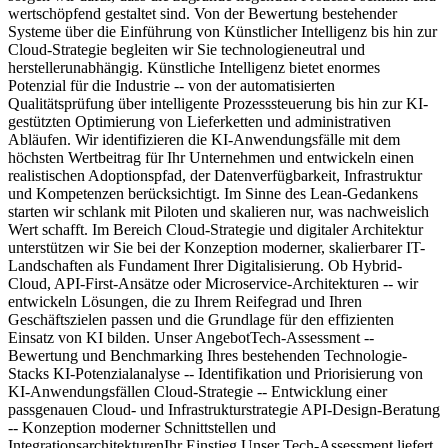
wertschöpfend gestaltet sind. Von der Bewertung bestehender
Systeme über die Einführung von Künstlicher Intelligenz bis hin zur
Cloud-Strategie begleiten wir Sie technologieneutral und
herstellerunabhängig. Künstliche Intelligenz bietet enormes
Potenzial für die Industrie -- von der automatisierten
Qualitätsprüfung über intelligente Prozesssteuerung bis hin zur KI-
gestützten Optimierung von Lieferketten und administrativen
Abläufen. Wir identifizieren die KI-Anwendungsfälle mit dem
höchsten Wertbeitrag für Ihr Unternehmen und entwickeln einen
realistischen Adoptionspfad, der Datenverfügbarkeit, Infrastruktur
und Kompetenzen berücksichtigt. Im Sinne des Lean-Gedankens
starten wir schlank mit Piloten und skalieren nur, was nachweislich
Wert schafft. Im Bereich Cloud-Strategie und digitaler Architektur
unterstützen wir Sie bei der Konzeption moderner, skalierbarer IT-
Landschaften als Fundament Ihrer Digitalisierung. Ob Hybrid-
Cloud, API-First-Ansätze oder Microservice-Architekturen -- wir
entwickeln Lösungen, die zu Ihrem Reifegrad und Ihren
Geschäftszielen passen und die Grundlage für den effizienten
Einsatz von KI bilden. Unser AngebotTech-Assessment --
Bewertung und Benchmarking Ihres bestehenden Technologie-
Stacks KI-Potenzialanalyse -- Identifikation und Priorisierung von
KI-Anwendungsfällen Cloud-Strategie -- Entwicklung einer
passgenauen Cloud- und Infrastrukturstrategie API-Design-Beratung
-- Konzeption moderner Schnittstellen und
IntegrationsarchitekturenIhr Einstieg Unser Tech-Assessment liefert