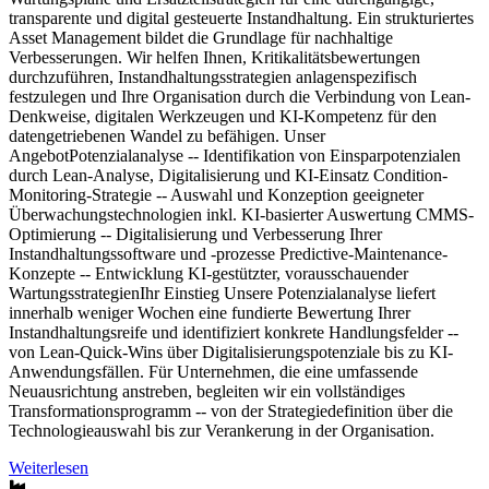
transparente und digital gesteuerte Instandhaltung. Ein strukturiertes
Asset Management bildet die Grundlage für nachhaltige
Verbesserungen. Wir helfen Ihnen, Kritikalitätsbewertungen
durchzuführen, Instandhaltungsstrategien anlagenspezifisch
festzulegen und Ihre Organisation durch die Verbindung von Lean-
Denkweise, digitalen Werkzeugen und KI-Kompetenz für den
datengetriebenen Wandel zu befähigen. Unser
AngebotPotenzialanalyse -- Identifikation von Einsparpotenzialen
durch Lean-Analyse, Digitalisierung und KI-Einsatz Condition-
Monitoring-Strategie -- Auswahl und Konzeption geeigneter
Überwachungstechnologien inkl. KI-basierter Auswertung CMMS-
Optimierung -- Digitalisierung und Verbesserung Ihrer
Instandhaltungssoftware und -prozesse Predictive-Maintenance-
Konzepte -- Entwicklung KI-gestützter, vorausschauender
WartungsstrategienIhr Einstieg Unsere Potenzialanalyse liefert
innerhalb weniger Wochen eine fundierte Bewertung Ihrer
Instandhaltungsreife und identifiziert konkrete Handlungsfelder --
von Lean-Quick-Wins über Digitalisierungspotenziale bis zu KI-
Anwendungsfällen. Für Unternehmen, die eine umfassende
Neuausrichtung anstreben, begleiten wir ein vollständiges
Transformationsprogramm -- von der Strategiedefinition über die
Technologieauswahl bis zur Verankerung in der Organisation.
Weiterlesen