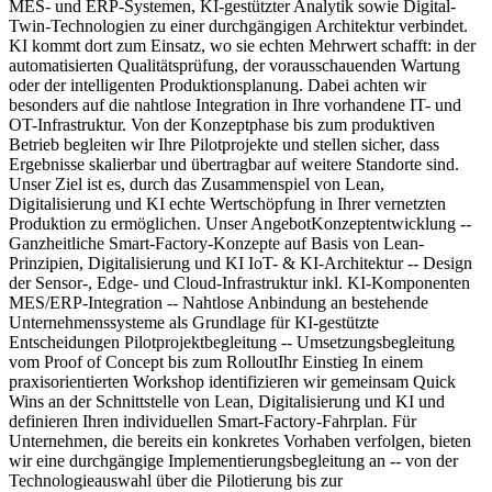
MES- und ERP-Systemen, KI-gestützter Analytik sowie Digital-
Twin-Technologien zu einer durchgängigen Architektur verbindet.
KI kommt dort zum Einsatz, wo sie echten Mehrwert schafft: in der
automatisierten Qualitätsprüfung, der vorausschauenden Wartung
oder der intelligenten Produktionsplanung. Dabei achten wir
besonders auf die nahtlose Integration in Ihre vorhandene IT- und
OT-Infrastruktur. Von der Konzeptphase bis zum produktiven
Betrieb begleiten wir Ihre Pilotprojekte und stellen sicher, dass
Ergebnisse skalierbar und übertragbar auf weitere Standorte sind.
Unser Ziel ist es, durch das Zusammenspiel von Lean,
Digitalisierung und KI echte Wertschöpfung in Ihrer vernetzten
Produktion zu ermöglichen. Unser AngebotKonzeptentwicklung --
Ganzheitliche Smart-Factory-Konzepte auf Basis von Lean-
Prinzipien, Digitalisierung und KI IoT- & KI-Architektur -- Design
der Sensor-, Edge- und Cloud-Infrastruktur inkl. KI-Komponenten
MES/ERP-Integration -- Nahtlose Anbindung an bestehende
Unternehmenssysteme als Grundlage für KI-gestützte
Entscheidungen Pilotprojektbegleitung -- Umsetzungsbegleitung
vom Proof of Concept bis zum RolloutIhr Einstieg In einem
praxisorientierten Workshop identifizieren wir gemeinsam Quick
Wins an der Schnittstelle von Lean, Digitalisierung und KI und
definieren Ihren individuellen Smart-Factory-Fahrplan. Für
Unternehmen, die bereits ein konkretes Vorhaben verfolgen, bieten
wir eine durchgängige Implementierungsbegleitung an -- von der
Technologieauswahl über die Pilotierung bis zur