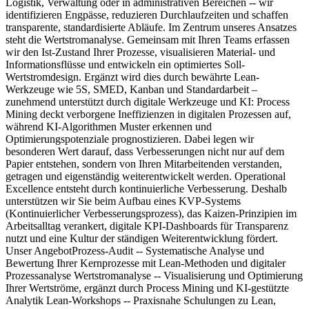
Logistik, Verwaltung oder in administrativen Bereichen -- wir
identifizieren Engpässe, reduzieren Durchlaufzeiten und schaffen
transparente, standardisierte Abläufe. Im Zentrum unseres Ansatzes
steht die Wertstromanalyse. Gemeinsam mit Ihren Teams erfassen
wir den Ist-Zustand Ihrer Prozesse, visualisieren Material- und
Informationsflüsse und entwickeln ein optimiertes Soll-
Wertstromdesign. Ergänzt wird dies durch bewährte Lean-
Werkzeuge wie 5S, SMED, Kanban und Standardarbeit –
zunehmend unterstützt durch digitale Werkzeuge und KI: Process
Mining deckt verborgene Ineffizienzen in digitalen Prozessen auf,
während KI-Algorithmen Muster erkennen und
Optimierungspotenziale prognostizieren. Dabei legen wir
besonderen Wert darauf, dass Verbesserungen nicht nur auf dem
Papier entstehen, sondern von Ihren Mitarbeitenden verstanden,
getragen und eigenständig weiterentwickelt werden. Operational
Excellence entsteht durch kontinuierliche Verbesserung. Deshalb
unterstützen wir Sie beim Aufbau eines KVP-Systems
(Kontinuierlicher Verbesserungsprozess), das Kaizen-Prinzipien im
Arbeitsalltag verankert, digitale KPI-Dashboards für Transparenz
nutzt und eine Kultur der ständigen Weiterentwicklung fördert.
Unser AngebotProzess-Audit -- Systematische Analyse und
Bewertung Ihrer Kernprozesse mit Lean-Methoden und digitaler
Prozessanalyse Wertstromanalyse -- Visualisierung und Optimierung
Ihrer Wertströme, ergänzt durch Process Mining und KI-gestützte
Analytik Lean-Workshops -- Praxisnahe Schulungen zu Lean,